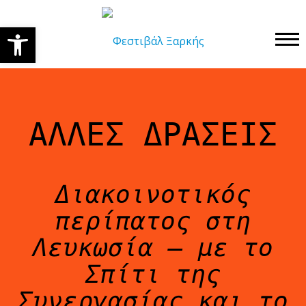
Open toolbar
ΑΡΧΙΚΉ
ΠΡΟ ΦΕΣΤΙΒΑΛΙΚΕΣ ΔΡΑΣΕΙΣ
ΣΥΝΑΥΛΊΕΣ
ΑΛΛΕΣ ΔΡΑΣΕΙΣ
ΠΕΡΦΌΡΜΑΝΣ
ΕΛΛΗΝΙΚΆ
ΕΡΓΑΣΤΉΡΙΑ
Διακοινοτικός
ΧΩΡΙΚΈΣ ΕΓΚΑΤΑΣΤΆΣΕΙΣ
περίπατος στη
ΑΛΛΕΣ ΔΡΑΣΕΙΣ
Λευκωσία – με το
2023
Σπίτι της
ΚΡΑΤΗΣΗ
Συνεργασίας και το